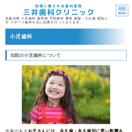
地域に愛され
虫歯治療 小児歯科 歯周病 予防歯科 審美 義歯・入れ歯 親知ら
ず スポーツ歯科を主に治療を行っております。
ホーム
小児歯科
医院案内
当院の小児歯科について
スタッフ紹介
設備紹介
アクセス
虫歯のある
お子さんには、永久歯・永久歯列に悪い影響を