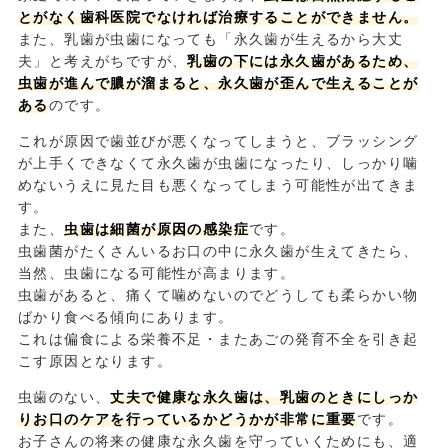
とがなく歯科医院でなければ治療することができません。
また、乳歯が虫歯になっても「永久歯が生えるから大丈
夫」と考えがちですが、
乳歯の下には永久歯があるため、
虫歯が進んで膿が溜まると、永久歯が歪んで生えることが
ある
のです。
これが原因で歯並びが悪くなってしまうと、ブラッシング
が上手くできなくて永久歯が虫歯になったり、しっかり噛
めないうえに見た目も悪くなってしまう可能性が出てきま
す。
また、
虫歯は細菌が原因の感染症
です。
虫歯菌がたくさんいるお口の中に永久歯が生えてきたら、
当然、虫歯になる可能性が高まります。
虫歯があると、痛くて噛めないのでどうしても柔らかい物
ばかり食べる傾向にあります。
これは偏食による栄養不足・またあごの発育不全を引き起
こす原因となります。
虫歯のない、
丈夫で健康な永久歯は、乳歯のときにしっか
りお口のケアを行っているかどうかが非常に重要
です。
お子さんの将来の健康な永久歯を守っていくためにも、適