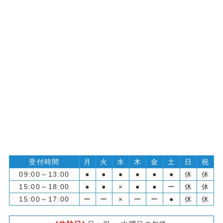
受付時間
月
火
水
木
金
土
日
祝
09:00～13:00
●
●
●
●
●
●
休
休
15:00～18:00
●
●
×
●
●
ー
休
休
15:00～17:00
ー
ー
×
ー
ー
●
休
休